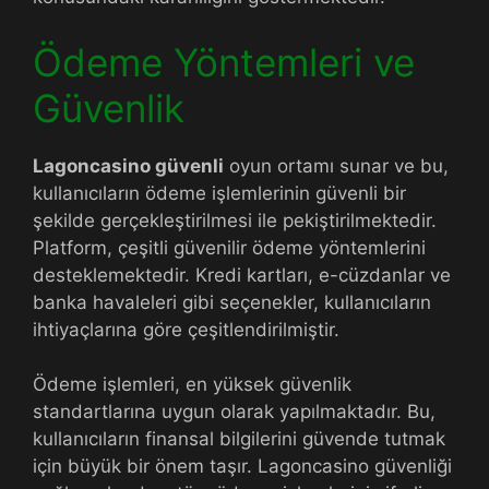
Ödeme Yöntemleri ve
Güvenlik
Lagoncasino güvenli
oyun ortamı sunar ve bu,
kullanıcıların ödeme işlemlerinin güvenli bir
şekilde gerçekleştirilmesi ile pekiştirilmektedir.
Platform, çeşitli güvenilir ödeme yöntemlerini
desteklemektedir. Kredi kartları, e-cüzdanlar ve
banka havaleleri gibi seçenekler, kullanıcıların
ihtiyaçlarına göre çeşitlendirilmiştir.
Ödeme işlemleri, en yüksek güvenlik
standartlarına uygun olarak yapılmaktadır. Bu,
kullanıcıların finansal bilgilerini güvende tutmak
için büyük bir önem taşır. Lagoncasino güvenliği