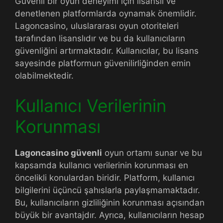
Güvenli bir oyun deneyimi için lisanslı ve
denetlenen platformlarda oynamak önemlidir.
Lagoncasino, uluslararası oyun otoriteleri
tarafından lisanslıdır ve bu da kullanıcıların
güvenliğini artırmaktadır. Kullanıcılar, bu lisans
sayesinde platformun güvenilirliğinden emin
olabilmektedir.
Kullanıcı Verilerinin
Korunması
Lagoncasino güvenli
oyun ortamı sunar ve bu
kapsamda kullanıcı verilerinin korunması en
öncelikli konulardan biridir. Platform, kullanıcı
bilgilerini üçüncü şahıslarla paylaşmamaktadır.
Bu, kullanıcıların gizliliğinin korunması açısından
büyük bir avantajdır. Ayrıca, kullanıcıların hesap