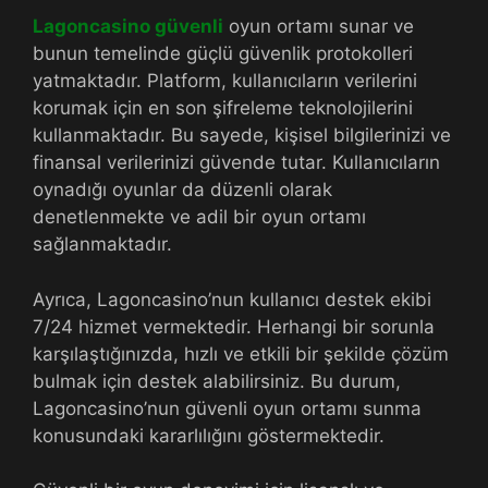
Lagoncasino güvenli
oyun ortamı sunar ve
bunun temelinde güçlü güvenlik protokolleri
yatmaktadır. Platform, kullanıcıların verilerini
korumak için en son şifreleme teknolojilerini
kullanmaktadır. Bu sayede, kişisel bilgilerinizi ve
finansal verilerinizi güvende tutar. Kullanıcıların
oynadığı oyunlar da düzenli olarak
denetlenmekte ve adil bir oyun ortamı
sağlanmaktadır.
Ayrıca, Lagoncasino’nun kullanıcı destek ekibi
7/24 hizmet vermektedir. Herhangi bir sorunla
karşılaştığınızda, hızlı ve etkili bir şekilde çözüm
bulmak için destek alabilirsiniz. Bu durum,
Lagoncasino’nun güvenli oyun ortamı sunma
konusundaki kararlılığını göstermektedir.