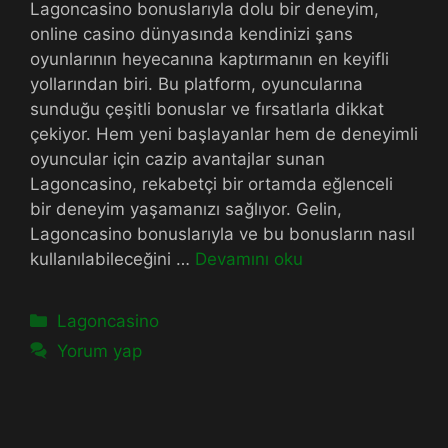
Lagoncasino bonuslarıyla dolu bir deneyim,
online casino dünyasında kendinizi şans
oyunlarının heyecanına kaptırmanın en keyifli
yollarından biri. Bu platform, oyuncularına
sunduğu çeşitli bonuslar ve fırsatlarla dikkat
çekiyor. Hem yeni başlayanlar hem de deneyimli
oyuncular için cazip avantajlar sunan
Lagoncasino, rekabetçi bir ortamda eğlenceli
bir deneyim yaşamanızı sağlıyor. Gelin,
Lagoncasino bonuslarıyla ve bu bonusların nasıl
kullanılabileceğini …
Devamını oku
Kategoriler
Lagoncasino
Yorum yap