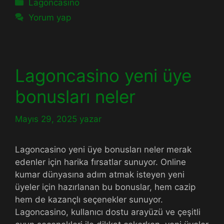
Kategoriler
Lagoncasino
Yorum yap
Lagoncasino yeni üye
bonusları neler
Mayıs 29, 2025
yazar
Lagoncasino yeni üye bonusları neler merak
edenler için harika fırsatlar sunuyor. Online
kumar dünyasına adım atmak isteyen yeni
üyeler için hazırlanan bu bonuslar, hem cazip
hem de kazançlı seçenekler sunuyor.
Lagoncasino, kullanıcı dostu arayüzü ve çeşitli