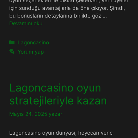
oyun seçenekleri ile dikkat çekerken, yeni üyeler
için sunduğu avantajlarla da öne çıkıyor. Şimdi,
bu bonusların detaylarına birlikte göz …
Devamını oku
Kategoriler
Lagoncasino
Yorum yap
Lagoncasino oyun
stratejileriyle kazan
Mayıs 24, 2025
yazar
Lagoncasino oyun dünyası, heyecan verici