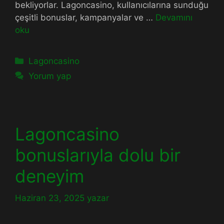
bekliyorlar. Lagoncasino, kullanıcılarına sunduğu
çeşitli bonuslar, kampanyalar ve …
Devamını
oku
Kategoriler
Lagoncasino
Yorum yap
Lagoncasino
bonuslarıyla dolu bir
deneyim
Haziran 23, 2025
yazar